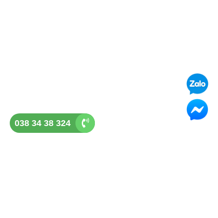
038 34 38 324
GHẾ ĐÁ QUẢNG NGÃI
Địa chỉ: Tổ 3, P Lê Hồng Phong, Tp Quảng Ngãi
Điện thoại: 038 34 38 324
Hotline: 038 34 38 324