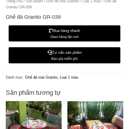
Trang chủ
/
Sản phẩm
/
Ghế đá mài Granito
/
Loại 1 màu
/ Ghế đá
Granito GR-039
Ghế đá Granito GR-039
Mua hàng nhanh
Giao hàng tận nơi
Tư vấn sản phẩm
Báo giá miễn phí
Danh mục:
Ghế đá mài Granito
,
Loại 1 màu
Sản phẩm tương tự