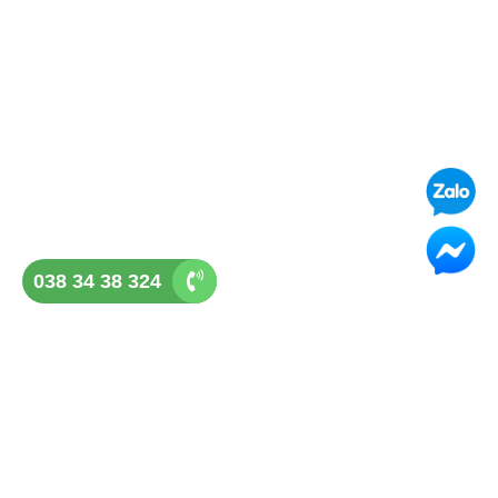
038 34 38 324
GHẾ ĐÁ QUẢNG NGÃI
Địa chỉ: Tổ 3, P Lê Hồng Phong, Tp Quảng Ngãi
Điện thoại: 038 34 38 324
Hotline: 038 34 38 324