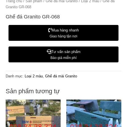
Trang chủ
/
Sản phẩm
/
Ghế đá mài Granito
/
Loại 2 màu
/ Ghế đá
Granito GR-068
Ghế đá Granito GR-068
Mua hàng nhanh
Giao hàng tận nơi
Tư vấn sản phẩm
Báo giá miễn phí
Danh mục:
Loại 2 màu
,
Ghế đá mài Granito
Sản phẩm tương tự