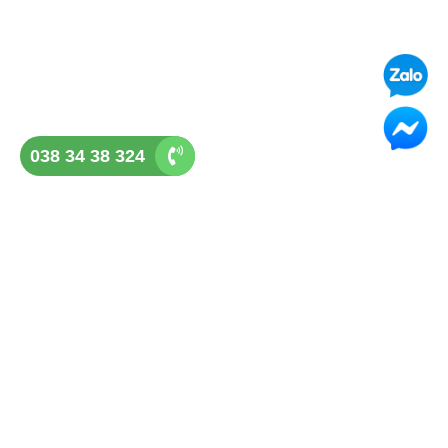
038 34 38 324
GHẾ ĐÁ QUẢNG NGÃI
Địa chỉ: Tổ 3, P Lê Hồng Phong, Tp Quảng Ngãi
Điện thoại: 038 34 38 324
Hotline: 038 34 38 324
Email:
ghedaquangngai@gmail.com
SẢN PHẨM CUNG CẤP
Ghế đá mài Granito