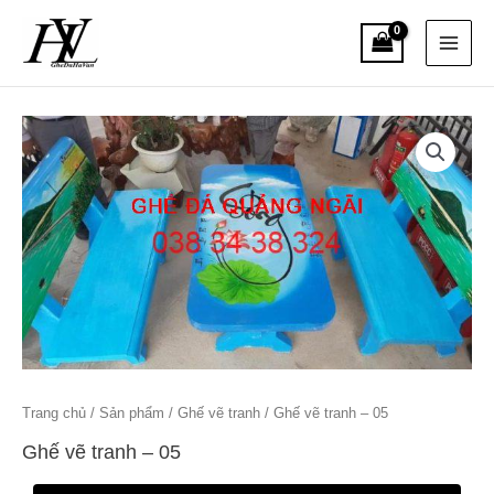
Skip
Main
to
content
Menu
Trang chủ
/
Sản phẩm
/
Ghế vẽ tranh
/ Ghế vẽ tranh – 05
Ghế vẽ tranh – 05