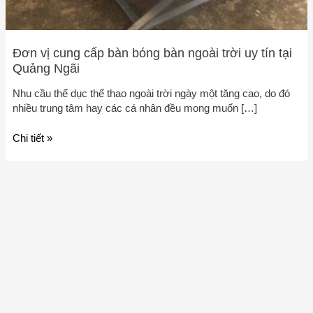
Quảng
Ngãi
Đơn vị cung cấp bàn bóng bàn ngoài trời uy tín tại
Quảng Ngãi
Nhu cầu thể dục thể thao ngoài trời ngày một tăng cao, do đó
nhiều trung tâm hay các cá nhân đều mong muốn […]
Chi tiết »