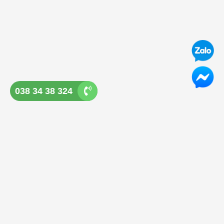
038 34 38 324
GHẾ ĐÁ QUẢNG NGÃI
Địa chỉ: Tổ 3, P Lê Hồng Phong, Tp Quảng Ngãi
Điện thoại: 038 34 38 324
Hotline: 038 34 38 324
Email:
ghedaquangngai@gmail.com
SẢN PHẨM CUNG CẤP