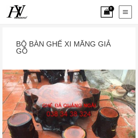
Skip
Main
to
content
Menu
BỘ BÀN GHẾ XI MĂNG GIẢ
GỖ
Đơn
vị
cung
cấp
ghế
đá
giả
gỗ
Quảng
Ngãi
uy