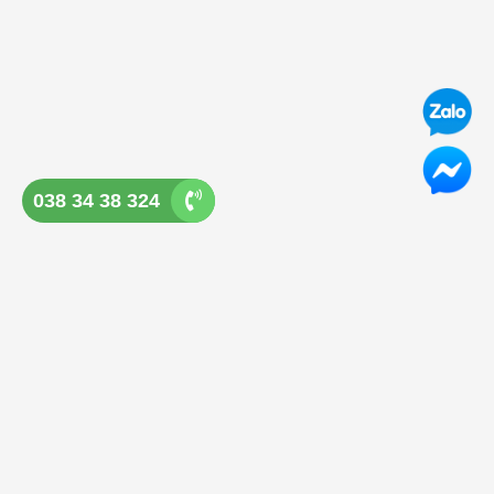
038 34 38 324
GHẾ ĐÁ QUẢNG NGÃI
Địa chỉ: Tổ 3, P Lê Hồng Phong, Tp Quảng Ngãi
Điện thoại: 038 34 38 324
Hotline: 038 34 38 324
Email:
ghedaquangngai@gmail.com
SẢN PHẨM CUNG CẤP